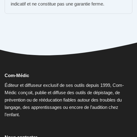
page
page
indicatif et ne constitue pas une garantie ferme.
du
du
produit
produit
Com-Médic
Éditeur et diffuseur exclusif de ses outils depuis 1999, Com-
Médic conçoit, publie et diffuse des outils de dépistage, de
prévention ou de rééducation fiables autour des troubles du
langage, des apprentissages ou encore de l’audition chez
l’enfant.