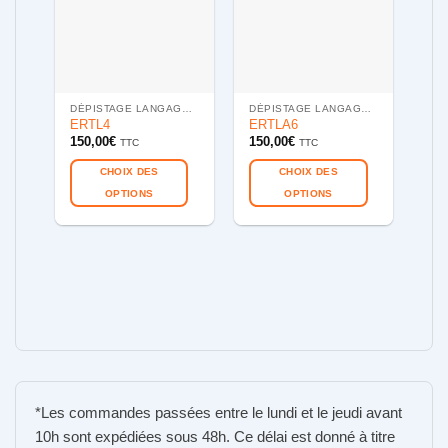
DÉPISTAGE LANGAGE (4 ANS) : ERTL4
DÉPISTAGE LANGAGE ET APPRENTISSAGES (6ANS) : ERTLA6
Pa
ERTL4
ERTLA6
App
150,00
€
150,00
€
TTC
TTC
ans
300
CHOIX DES
CHOIX DES
OPTIONS
OPTIONS
Ce
Ce
produit
produit
a
a
plusieurs
plusieurs
variations.
variations.
Les
Les
options
options
peuvent
peuvent
être
être
choisies
choisies
*Les commandes passées entre le lundi et le jeudi avant
sur
sur
la
la
10h sont expédiées sous 48h. Ce délai est donné à titre