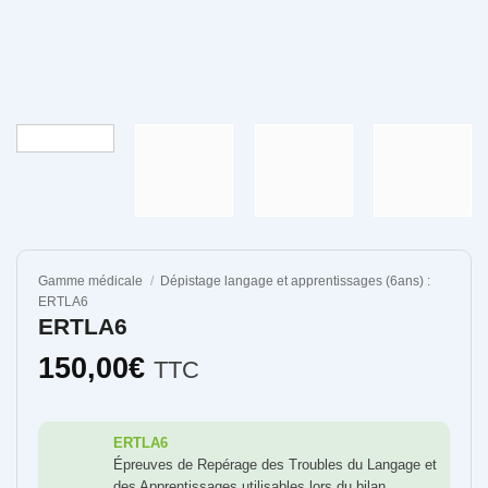
Gamme médicale
/
Dépistage langage et apprentissages (6ans) :
ERTLA6
ERTLA6
150,00
€
TTC
ERTLA6
Épreuves de Repérage des Troubles du Langage et
des Apprentissages utilisables lors du bilan