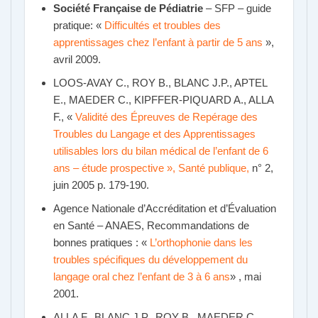
Société Française de Pédiatrie
– SFP – guide
pratique: «
Difficultés et troubles des
apprentissages chez l’enfant à partir de 5 ans
»,
avril 2009.
LOOS-AVAY C., ROY B., BLANC J.P., APTEL
E., MAEDER C., KIPFFER-PIQUARD A., ALLA
F., «
Validité des Épreuves de Repérage des
Troubles du Langage et des Apprentissages
utilisables lors du bilan médical de l’enfant de 6
ans – étude prospective », Santé publique,
n° 2,
juin 2005 p. 179-190.
Agence Nationale d’Accréditation et d’Évaluation
en Santé – ANAES, Recommandations de
bonnes pratiques : «
L’orthophonie dans les
troubles spécifiques du développement du
langage oral chez l’enfant de 3 à 6 ans
» , mai
2001.
ALLA F., BLANC J.P., ROY B., MAEDER C.,