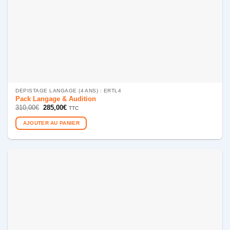
DÉPISTAGE LANGAGE (4 ANS) : ERTL4
Pack Langage & Audition
Le
Le
310,00
€
285,00
€
TTC
prix
prix
initial
actuel
AJOUTER AU PANIER
était :
est :
310,00€.
285,00€.