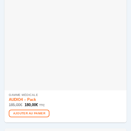
GAMME MÉDICALE
AUDIO4 – Pack
Le
Le
185,00
€
180,00
€
TTC
prix
prix
initial
actuel
AJOUTER AU PANIER
était :
est :
185,00€.
180,00€.