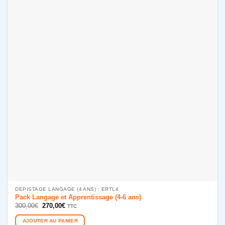
DÉPISTAGE LANGAGE (4 ANS) : ERTL4
Pack Langage et Apprentissage (4-6 ans)
Le
Le
300,00
€
270,00
€
TTC
prix
prix
initial
actuel
AJOUTER AU PANIER
était :
est :