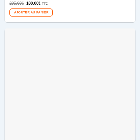
Le
Le
205,00
€
180,00
€
TTC
prix
prix
initial
actuel
AJOUTER AU PANIER
était :
est :
205,00€.
180,00€.