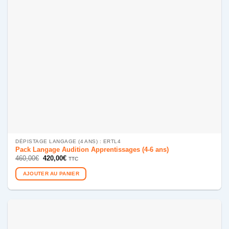
DÉPISTAGE LANGAGE (4 ANS) : ERTL4
Pack Langage Audition Apprentissages (4-6 ans)
Le
Le
460,00
€
420,00
€
TTC
prix
prix
initial
actuel
AJOUTER AU PANIER
était :
est :
460,00€.
420,00€.