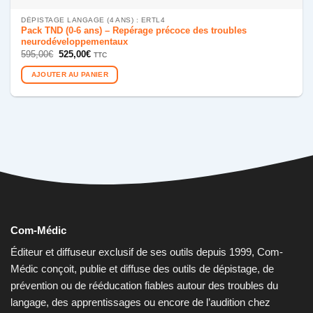
DÉPISTAGE LANGAGE (4 ANS) : ERTL4
Pack TND (0-6 ans) – Repérage précoce des troubles
neurodéveloppementaux
Le
Le
595,00
€
525,00
€
TTC
prix
prix
initial
actuel
AJOUTER AU PANIER
était :
est :
595,00€.
525,00€.
Com-Médic
Éditeur et diffuseur exclusif de ses outils depuis 1999, Com-
Médic conçoit, publie et diffuse des outils de dépistage, de
prévention ou de rééducation fiables autour des troubles du
langage, des apprentissages ou encore de l’audition chez