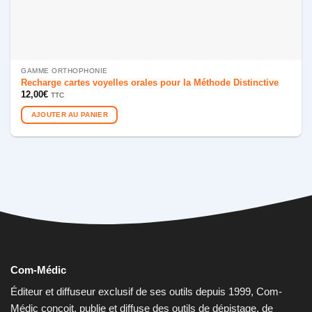
GAMME ORTHOPHONIE
Recharge cartes voyelles orales pour la Méthode Distinctive
12,00
€
TTC
AJOUTER AU PANIER
Com-Médic
Éditeur et diffuseur exclusif de ses outils depuis 1999, Com-
Médic conçoit, publie et diffuse des outils de dépistage, de