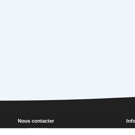
Nous contacter
Inf
ADRESSE
is
Poli
19 RUE DE LA COMMANDERIE, 54000 NANCY