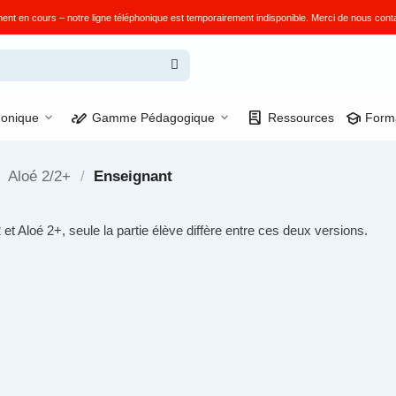
 en cours – notre ligne téléphonique est temporairement indisponible. Merci de nous conta
stylus_note
lab_profile
school
onique
Gamme Pédagogique
Ressources
Form
Aloé 2/2+
/
Enseignant
 et Aloé 2+, seule la partie élève diffère entre ces deux versions.