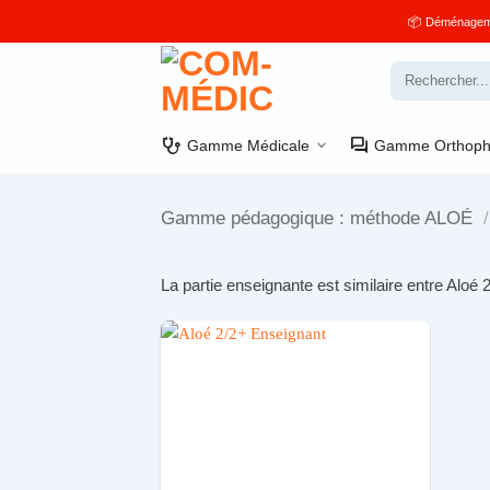
Passer
📦 Déménagement
au
contenu
Recherche
pour :
stethoscope
forum
Gamme Médicale
Gamme Orthoph
Gamme pédagogique : méthode ALOÉ
/
La partie enseignante est similaire entre Aloé 2