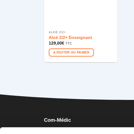
ALOÉ 2/2+
Aloé 2/2+ Enseignant
129,00
€
TTC
AJOUTER AU PANIER
Com-Médic
Éditeur et diffuseur exclusif de ses outils depu