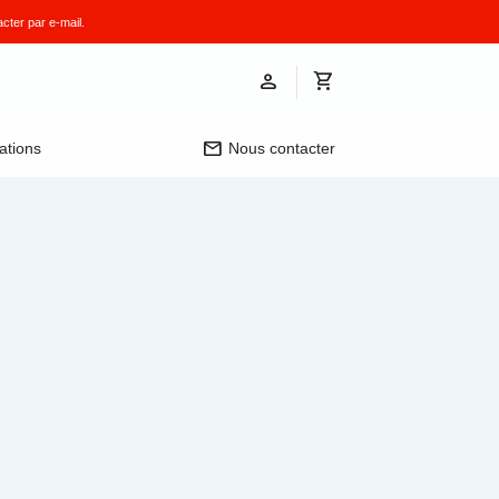
cter par e-mail.
mail
ations
Nous contacter