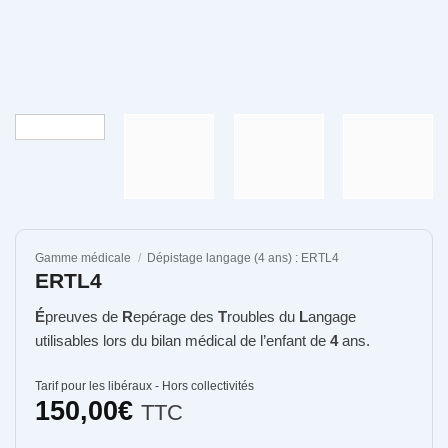
Gamme médicale
/
Dépistage langage (4 ans) : ERTL4
ERTL4
É
preuves de
R
epérage des
T
roubles du
L
angage
utilisables lors du bilan médical de l’enfant de
4
ans.
Tarif pour les libéraux - Hors collectivités
150,00
€
TTC