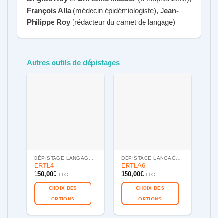
François Alla
(médecin épidémiologiste),
Jean-
Philippe Roy
(rédacteur du carnet de langage)
Autres outils de dépistages
DÉPISTAGE LANGAGE (4 ANS) : ERTL4
DÉPISTAGE LANGAGE ET APPRENTISSAGES (6ANS) : ERTLA6
Pa
ERTL4
ERTLA6
App
150,00
€
150,00
€
TTC
TTC
ans
300
CHOIX DES
CHOIX DES
OPTIONS
OPTIONS
Ce
Ce