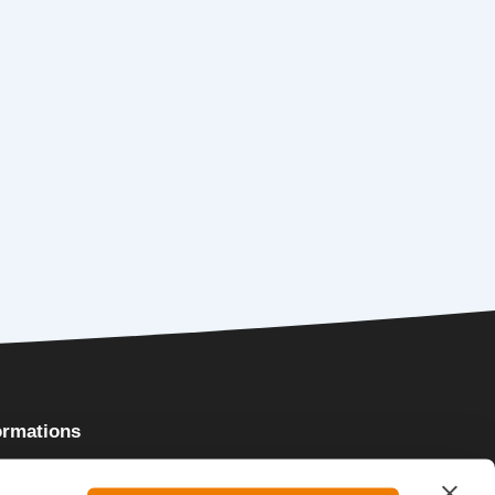
ormations
tique de confidentialité