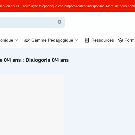
 en cours – notre ligne téléphonique est temporairement indisponible. Merci de nous conta
stylus_note
lab_profile
school
onique
Gamme Pédagogique
Ressources
Form
 0/4 ans : Dialogoris 0/4 ans