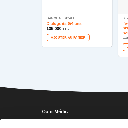
GAMME MÉDICALE
DÉ
Pa
Dialogoris 0/4 ans
pr
135,00
€
TTC
ne
AJOUTER AU PANIER
59
Com-Médic
Éditeur et diffuseur exclusif de ses outils depu