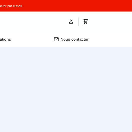
cter par e-mail.
mail
ations
Nous contacter