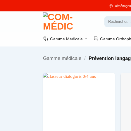
Passer
📦 Déménagement
au
contenu
Recherche
pour :
stethoscope
forum
Gamme Médicale
Gamme Orthoph
Gamme médicale
/
Prévention langage