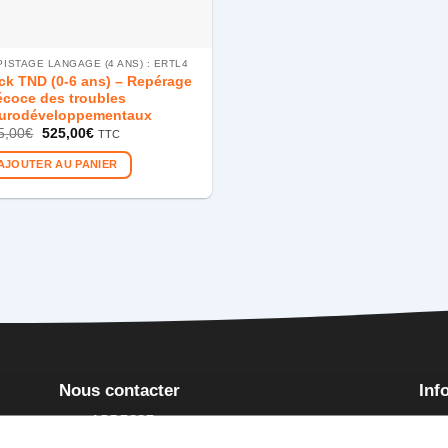
PISTAGE LANGAGE (4 ANS) : ERTL4
ck TND (0-6 ans) – Repérage
écoce des troubles
urodéveloppementaux
Le
Le
5,00
€
525,00
€
TTC
prix
prix
initial
actuel
AJOUTER AU PANIER
était :
est :
595,00€.
525,00€.
Nous contacter
Inf
ADRESSE
is
Poli
19 RUE DE LA COMMANDERIE, 54000 NANCY