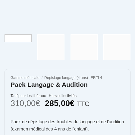
Gamme médicale
/
Dépistage langage (4 ans) : ERTL4
Pack Langage & Audition
Tarif pour les libéraux - Hors collectivités
Le
Le
310,00
€
285,00
€
TTC
prix
prix
initial
actuel
Pack de dépistage des troubles du langage et de l’audition
était :
est :
(examen médical des 4 ans de l’enfant).